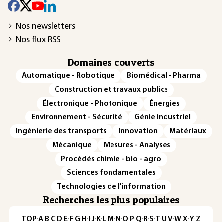
Nos newsletters
Nos flux RSS
Domaines couverts
Automatique - Robotique
Biomédical - Pharma
Construction et travaux publics
Électronique - Photonique
Énergies
Environnement - Sécurité
Génie industriel
Ingénierie des transports
Innovation
Matériaux
Mécanique
Mesures - Analyses
Procédés chimie - bio - agro
Sciences fondamentales
Technologies de l'information
Recherches les plus populaires
TOP
·
A
·
B
·
C
·
D
·
E
·
F
·
G
·
H
·
I
·
J
·
K
·
L
·
M
·
N
·
O
·
P
·
Q
·
R
·
S
·
T
·
U
·
V
·
W
·
X
·
Y
·
Z