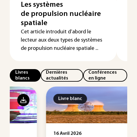
Les systèmes
Ph
de propulsion nucléaire
Le
spatiale
La 
nucl
Cet article introduit d’abord le
app
lecteur aux deux types de systèmes
...
de propulsion nucléaire spatiale ...
Livres
Dernières
Conférences
blancs
actualités
en ligne
Livre blanc
16 Avril 2026