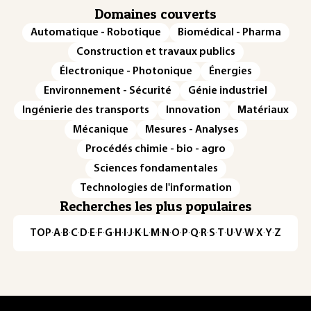
Domaines couverts
Automatique - Robotique
Biomédical - Pharma
Construction et travaux publics
Électronique - Photonique
Énergies
Environnement - Sécurité
Génie industriel
Ingénierie des transports
Innovation
Matériaux
Mécanique
Mesures - Analyses
Procédés chimie - bio - agro
Sciences fondamentales
Technologies de l'information
Recherches les plus populaires
TOP
·
A
·
B
·
C
·
D
·
E
·
F
·
G
·
H
·
I
·
J
·
K
·
L
·
M
·
N
·
O
·
P
·
Q
·
R
·
S
·
T
·
U
·
V
·
W
·
X
·
Y
·
Z