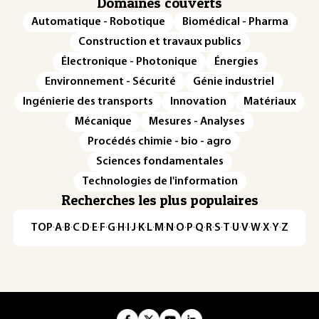
Domaines couverts
Automatique - Robotique
Biomédical - Pharma
Construction et travaux publics
Électronique - Photonique
Énergies
Environnement - Sécurité
Génie industriel
Ingénierie des transports
Innovation
Matériaux
Mécanique
Mesures - Analyses
Procédés chimie - bio - agro
Sciences fondamentales
Technologies de l'information
Recherches les plus populaires
TOP
·
A
·
B
·
C
·
D
·
E
·
F
·
G
·
H
·
I
·
J
·
K
·
L
·
M
·
N
·
O
·
P
·
Q
·
R
·
S
·
T
·
U
·
V
·
W
·
X
·
Y
·
Z