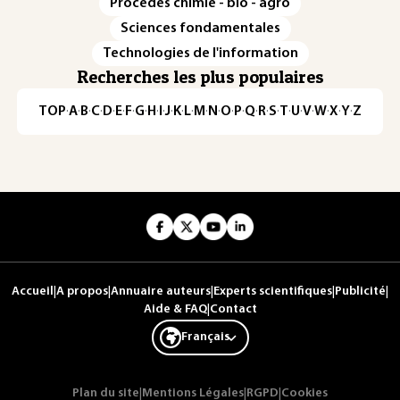
Procédés chimie - bio - agro
Sciences fondamentales
Technologies de l'information
Recherches les plus populaires
TOP
·
A
·
B
·
C
·
D
·
E
·
F
·
G
·
H
·
I
·
J
·
K
·
L
·
M
·
N
·
O
·
P
·
Q
·
R
·
S
·
T
·
U
·
V
·
W
·
X
·
Y
·
Z
Accueil
|
A propos
|
Annuaire auteurs
|
Experts scientifiques
|
Publicité
|
Aide & FAQ
|
Contact
Français
Plan du site
|
Mentions Légales
|
RGPD
|
Cookies