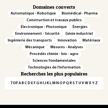
Domaines couverts
Automatique - Robotique
Biomédical - Pharma
Construction et travaux publics
Électronique - Photonique
Énergies
Environnement - Sécurité
Génie industriel
Ingénierie des transports
Innovation
Matériaux
Mécanique
Mesures - Analyses
Procédés chimie - bio - agro
Sciences fondamentales
Technologies de l'information
Recherches les plus populaires
TOP
·
A
·
B
·
C
·
D
·
E
·
F
·
G
·
H
·
I
·
J
·
K
·
L
·
M
·
N
·
O
·
P
·
Q
·
R
·
S
·
T
·
U
·
V
·
W
·
X
·
Y
·
Z