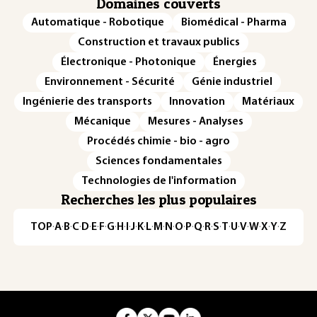
Domaines couverts
Automatique - Robotique
Biomédical - Pharma
Construction et travaux publics
Électronique - Photonique
Énergies
Environnement - Sécurité
Génie industriel
Ingénierie des transports
Innovation
Matériaux
Mécanique
Mesures - Analyses
Procédés chimie - bio - agro
Sciences fondamentales
Technologies de l'information
Recherches les plus populaires
TOP
·
A
·
B
·
C
·
D
·
E
·
F
·
G
·
H
·
I
·
J
·
K
·
L
·
M
·
N
·
O
·
P
·
Q
·
R
·
S
·
T
·
U
·
V
·
W
·
X
·
Y
·
Z