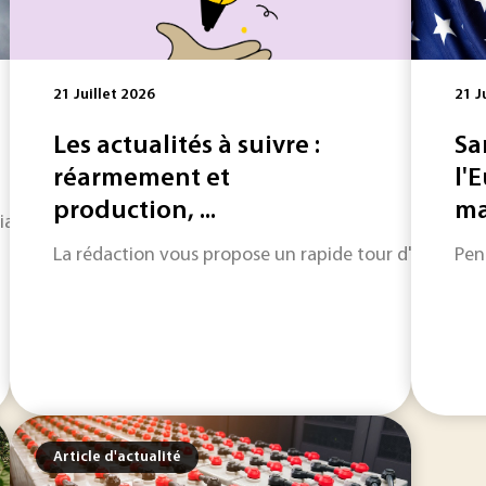
21 Juillet 2026
21 J
Les actualités à suivre :
Sa
réarmement et
l'
production, ...
ma
ion durable par an à partir d'éthanol : telle est l'ambition 
La rédaction vous propose un rapide tour d'horizon sur
Pen
Article d'actualité