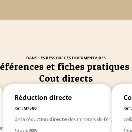
DANS LES RESSOURCES DOCUMENTAIRES
références et fiches pratiques 
Cout directs
Réduction directe
Co
Réf : M7580
Réf 
de la réduction
directe
des minerais de fer , qui est, 
col
 cette fiche explique comment intégrer le suivi des
coûts
dir
10 sept. 2005
10 n