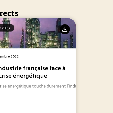
rects
e blanc
embre 2022
industrie française face à
 crise énergétique
ité de chargement, pas de rejets directs de gaz à effet...
liorer les propriétés de surface obtenue après fabrication 
crise énergétique touche durement l'industrie française.