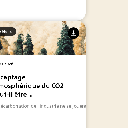
e blanc
let 2026
 captage
mosphérique du CO2
e développant offre des solutions concrètes aux industriel
t-il être ...
décarbonation de l'industrie ne se jouera pas uniquement su