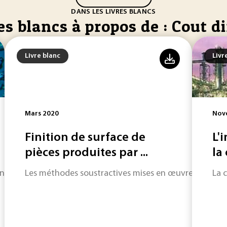
DANS LES LIVRES BLANCS
es blancs à propos de : Cout di
Livre blanc
Livr
Mars 2020
Nov
Finition de surface de
L'
pièces produites par ...
la
tre de toutes les attentions, et notamment en France : Rapid
Les méthodes soustractives mises en œuvre afin d’amé
La 