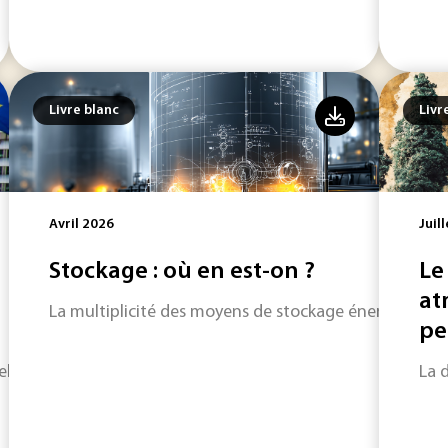
Livre blanc
Livr
Avril 2026
Juil
Stockage : où en est-on ?
Le
at
La multiplicité des moyens de stockage énergétique s
peu
iels pour gagner en compétitivité.
La 