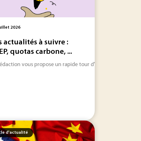
uillet 2026
s actualités à suivre :
EP, quotas carbone, ...
un capteur graphène de PFAS. La start-up vise pour l'instant
e industrielle complémentaire à la réduction à la source de
rédaction vous propose un rapide tour d'horizon sur les inform
cle d'actualité