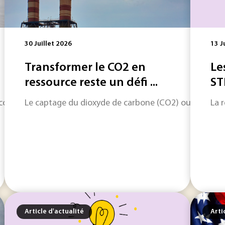
30 Juillet 2026
13 J
Transformer le CO2 en
Le
ressource reste un défi ...
ST
 accordée par l'Union européenne à Grapheal pour développer 
Le captage du dioxyde de carbone (CO2) ouvre une voi
La 
Article d'actualité
Arti