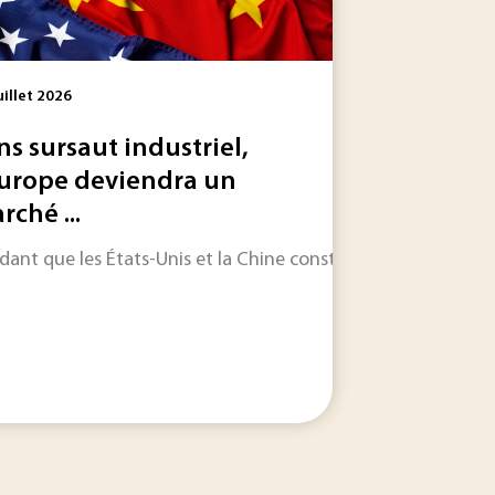
uillet 2026
ns sursaut industriel,
Europe deviendra un
rché ...
affichée par la coentreprise créée par Technip Energies,...
 les informations qui feront l'actualité industrielle dans les
dant que les États-Unis et la Chine construisent des écosyst