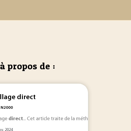
à propos de :
llage direct
: N2000
comme l’on sait, la dénomination acceptée... réduits à l’état s
lage
direct
... Cet article traite de la méthode de collage
dir
ects
... ; volet B : les
coûts
«
directs
» associés aux dépenses d
ov. 2024