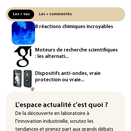
L'UE demande à Meta et TikTok de
Les + vus
Les + commentés
renforcer la surveillance et la
vérification des faits après l'affaire de
8 réactions chimiques incroyables
Ceuta
L'Europe se prépare à une baisse de la
production d'électricité lors de l'éclipse
Moteurs de recherche scientifiques
solaire
: les alternati...
La métropole de Rouen porte plainte
contre BASF pour pollution aux PFAS
Dispositifs anti-ondes, vraie
protection ou vraie...
Canicule: à l'arrêt depuis fin juillet, la
centrale de Golfech reconnectée au
réseau
L'espace actualité c'est quoi ?
Véhicules de livraison autonomes: la
De la découverte en laboratoire à
France ouvre la voie à leur
l'innovation industrielle, scrutez les
homologation
tendances
et prenez part aux
grands débats