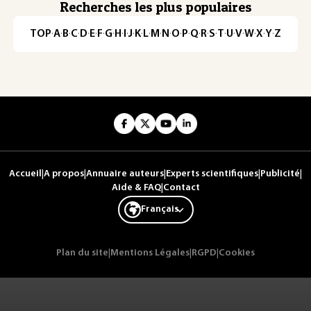
Recherches les plus populaires
TOP
·
A
·
B
·
C
·
D
·
E
·
F
·
G
·
H
·
I
·
J
·
K
·
L
·
M
·
N
·
O
·
P
·
Q
·
R
·
S
·
T
·
U
·
V
·
W
·
X
·
Y
·
Z
Accueil
|
A propos
|
Annuaire auteurs
|
Experts scientifiques
|
Publicité
|
Aide & FAQ
|
Contact
Français
Plan du site
|
Mentions Légales
|
RGPD
|
Cookies