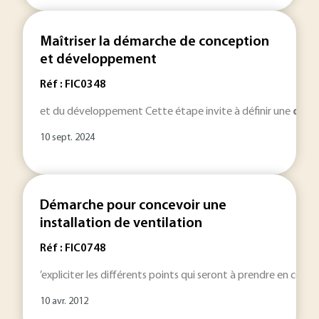
Maîtriser la démarche de conception
et développement
Réf : FIC0348
et du développement Cette étape invite à définir une
déma
10 sept. 2024
Démarche pour concevoir une
installation de ventilation
Réf : FIC0748
’expliciter les différents points qui seront à prendre en com
10 avr. 2012