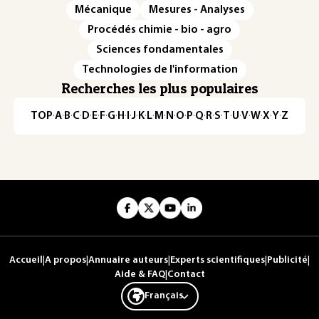
Mécanique
Mesures - Analyses
Procédés chimie - bio - agro
Sciences fondamentales
Technologies de l'information
Recherches les plus populaires
TOP
·
A
·
B
·
C
·
D
·
E
·
F
·
G
·
H
·
I
·
J
·
K
·
L
·
M
·
N
·
O
·
P
·
Q
·
R
·
S
·
T
·
U
·
V
·
W
·
X
·
Y
·
Z
Accueil
|
A propos
|
Annuaire auteurs
|
Experts scientifiques
|
Publicité
|
Aide & FAQ
|
Contact
Français