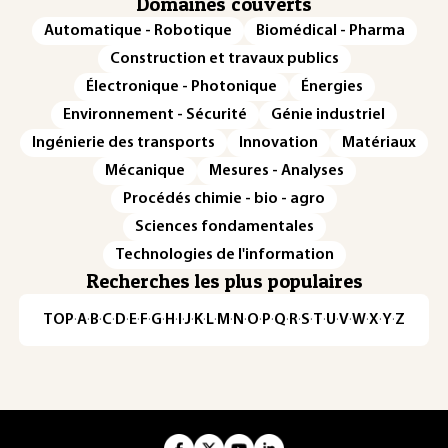
Domaines couverts
Automatique - Robotique
Biomédical - Pharma
Construction et travaux publics
Électronique - Photonique
Énergies
Environnement - Sécurité
Génie industriel
Ingénierie des transports
Innovation
Matériaux
Mécanique
Mesures - Analyses
Procédés chimie - bio - agro
Sciences fondamentales
Technologies de l'information
Recherches les plus populaires
TOP
·
A
·
B
·
C
·
D
·
E
·
F
·
G
·
H
·
I
·
J
·
K
·
L
·
M
·
N
·
O
·
P
·
Q
·
R
·
S
·
T
·
U
·
V
·
W
·
X
·
Y
·
Z