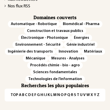
Nos flux RSS
Domaines couverts
Automatique - Robotique
Biomédical - Pharma
Construction et travaux publics
Électronique - Photonique
Énergies
Environnement - Sécurité
Génie industriel
Ingénierie des transports
Innovation
Matériaux
Mécanique
Mesures - Analyses
Procédés chimie - bio - agro
Sciences fondamentales
Technologies de l'information
Recherches les plus populaires
TOP
·
A
·
B
·
C
·
D
·
E
·
F
·
G
·
H
·
I
·
J
·
K
·
L
·
M
·
N
·
O
·
P
·
Q
·
R
·
S
·
T
·
U
·
V
·
W
·
X
·
Y
·
Z