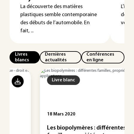
La découverte des matières
L'ind
plastiques semble contemporaine
de la
des débuts de l’automobile. En
véhicu
fait, ...
Livres
Dernières
Conférences
blancs
actualités
en ligne
Livre blanc
18 Mars 2020
Les biopolymères : différentes