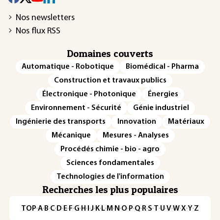
Nos newsletters
Nos flux RSS
Domaines couverts
Automatique - Robotique
Biomédical - Pharma
Construction et travaux publics
Électronique - Photonique
Énergies
Environnement - Sécurité
Génie industriel
Ingénierie des transports
Innovation
Matériaux
Mécanique
Mesures - Analyses
Procédés chimie - bio - agro
Sciences fondamentales
Technologies de l'information
Recherches les plus populaires
TOP
·
A
·
B
·
C
·
D
·
E
·
F
·
G
·
H
·
I
·
J
·
K
·
L
·
M
·
N
·
O
·
P
·
Q
·
R
·
S
·
T
·
U
·
V
·
W
·
X
·
Y
·
Z