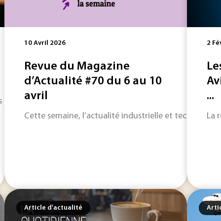
10 Avril 2026
2 Fé
Revue du Magazine
Le
d’Actualité #70 du 6 au 10
Av
avril
...
ux usages militaires ou aux images spectaculaires de conflits
Cette semaine, l’actualité industrielle et technologi
La 
Article d'actualité
Arti