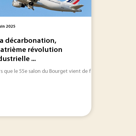
uin 2025
La décarbonation,
atrième révolution
ustrielle ...
er son fonctionnement ainsi que la manière de le créer,...
ne sélection express de ce qui fait l’actualité industrielle de
rs que le 55e salon du Bourget vient de fermer ses portes, ret