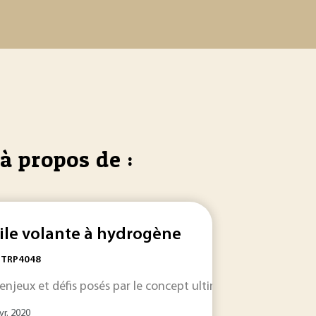
à propos de :
aile volante à hydrogène
: TRP4048
 enjeux et défis posés par le concept ultime d’aéronef, cons
nition donnée en
commandes de
vol
dynamique
... 'essai en fatigue, identification
du
vol
... Cet article traite des
dynam
vr. 2020