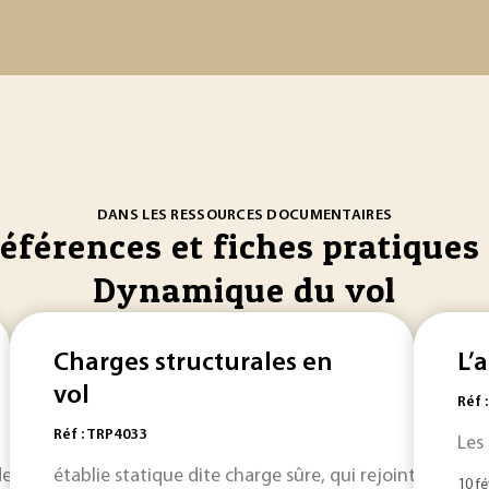
DANS LES RESSOURCES DOCUMENTAIRES
références et fiches pratiques 
Dynamique du vol
Charges structurales en
L’
vol
Réf 
Réf : TRP4033
Les
des systèmes aux structures et aux effets
établie statique dite charge sûre, qui rejoint la défi
dynamiques
des 
10 fé