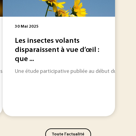
30 Mai 2025
Les insectes volants
disparaissent à vue d’œil :
que ...
(CES) s’est tenu du 6 au 9 janvier 2026. L’événement a conf
Une étude participative publiée au début du mois d’a
Toute l'actualité