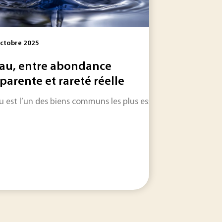
ctobre 2025
eau, entre abondance
parente et rareté réelle
au est l’un des biens communs les plus essentiels à la vie. Po
cosystèmes et qui permettent d'écouter les sons de la natur
sélection express de ce qui fait l’actualité industrielle de ce 