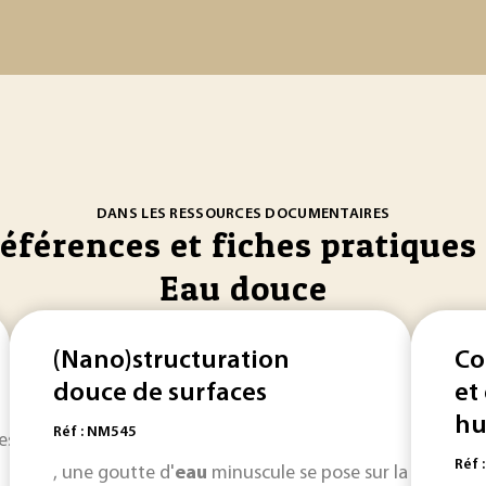
DANS LES RESSOURCES DOCUMENTAIRES
références et fiches pratiques 
Eau douce
(Nano)structuration
Co
douce de surfaces
et
hu
Réf : NM545
es d’
eau
douce
. Cycle naturel de
l’eau
L’eau
est singulière
Réf 
, une goutte d'
eau
minuscule se pose sur la pointe de