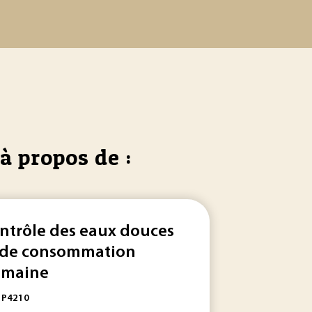
à propos de :
ntrôle des eaux douces
 de consommation
maine
... ’est beaucoup en apparence), 97 % de cette
eau
est saline, 
: P4210
 l'AFM. En induisant un courant dans la pointe... , les cher