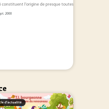
ui constituent l’origine de presque toutes nos réserves en
ea
ept. 2000
ce
cle d'actualité