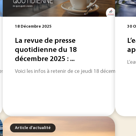
18 Décembre 2025
30 O
La revue de presse
L’
quotidienne du 18
ap
décembre 2025 : ...
L’e
 issues d'enregistreurs acoustiques placés dans différents é
Voici les infos à retenir de ce jeudi 18 décembre : une 
Article d'actualité