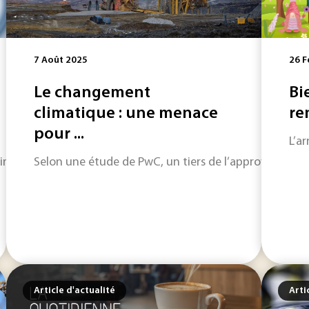
7 Août 2025
26 F
Le changement
Bi
climatique : une menace
re
pour ...
L’a
ine à s’ancrer, malgré les objectifs ambitieux fixés par la S
Selon une étude de PwC, un tiers de l’approvisionneme
Article d'actualité
Arti