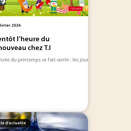
évrier 2026
entôt l’heure du
nouveau chez T.I
rrivée du printemps se fait sentir : les journées s’allongent
tratégie nationale bas carbone. Dans le même temps, les...
nt en semi-conducteurs pourrait être menacé par le changeme
cle d'actualité