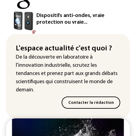
européenne
Le magazine VSD racheté par
Dispositifs anti-ondes, vraie
l'entrepreneur Vianney d'Alançon
protection ou vraie...
La production française de maïs
attendue au plus bas depuis 1980
L'espace actualité c'est quoi ?
"Retour en force" progressif de la
De la découverte en laboratoire à
chaleur dans les prochains jours en
l'innovation industrielle, scrutez les
France
tendances
et prenez part aux
grands débats
scientifiques
qui construisent le monde de
demain.
Contacter la rédaction