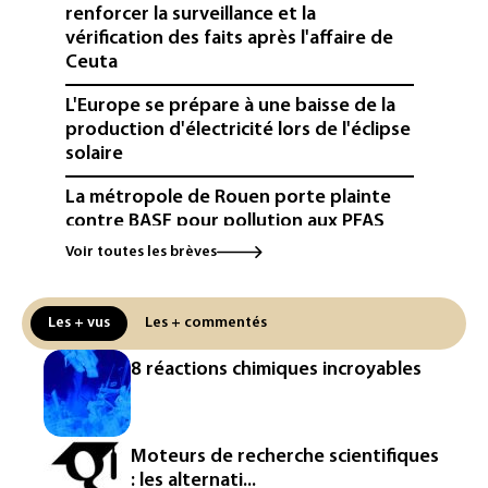
renforcer la surveillance et la
vérification des faits après l'affaire de
Ceuta
L'Europe se prépare à une baisse de la
production d'électricité lors de l'éclipse
solaire
La métropole de Rouen porte plainte
contre BASF pour pollution aux PFAS
Voir toutes les brèves
Canicule: à l'arrêt depuis fin juillet, la
centrale de Golfech reconnectée au
réseau
Les + vus
Les + commentés
Véhicules de livraison autonomes: la
8 réactions chimiques incroyables
France ouvre la voie à leur
homologation
Iris³: Eutelsat investira 3,4 milliards
Moteurs de recherche scientifiques
d'euros dans la future constellation
: les alternati...