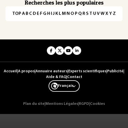
Recherches les plus populaires
TOP
·
A
·
B
·
C
·
D
·
E
·
F
·
G
·
H
·
I
·
J
·
K
·
L
·
M
·
N
·
O
·
P
·
Q
·
R
·
S
·
T
·
U
·
V
·
W
·
X
·
Y
·
Z
Accueil
|
A propos
|
Annuaire auteurs
|
Experts scientifiques
|
Publicité
|
Aide & FAQ
|
Contact
Français
Plan du site
|
Mentions Légales
|
RGPD
|
Cookies