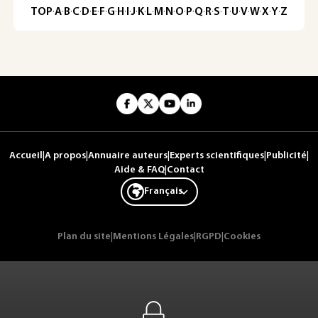
TOP
·
A
·
B
·
C
·
D
·
E
·
F
·
G
·
H
·
I
·
J
·
K
·
L
·
M
·
N
·
O
·
P
·
Q
·
R
·
S
·
T
·
U
·
V
·
W
·
X
·
Y
·
Z
Accueil
|
A propos
|
Annuaire auteurs
|
Experts scientifiques
|
Publicité
|
Aide & FAQ
|
Contact
Français
Plan du site
|
Mentions Légales
|
RGPD
|
Cookies