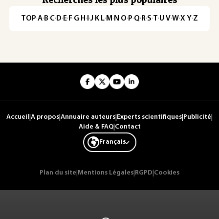
TOP
·
A
·
B
·
C
·
D
·
E
·
F
·
G
·
H
·
I
·
J
·
K
·
L
·
M
·
N
·
O
·
P
·
Q
·
R
·
S
·
T
·
U
·
V
·
W
·
X
·
Y
·
Z
Accueil
|
A propos
|
Annuaire auteurs
|
Experts scientifiques
|
Publicité
|
Aide & FAQ
|
Contact
Français
Plan du site
|
Mentions Légales
|
RGPD
|
Cookies