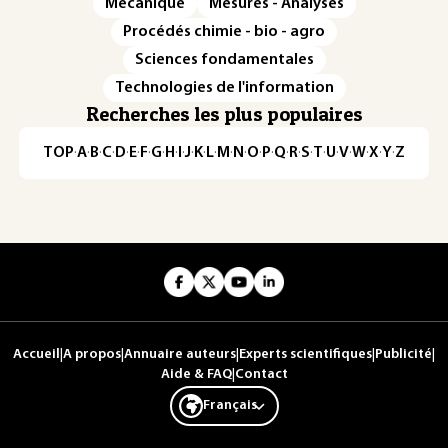
Mécanique
Mesures - Analyses
Procédés chimie - bio - agro
Sciences fondamentales
Technologies de l'information
Recherches les plus populaires
TOP
·
A
·
B
·
C
·
D
·
E
·
F
·
G
·
H
·
I
·
J
·
K
·
L
·
M
·
N
·
O
·
P
·
Q
·
R
·
S
·
T
·
U
·
V
·
W
·
X
·
Y
·
Z
Accueil
|
A propos
|
Annuaire auteurs
|
Experts scientifiques
|
Publicité
|
Aide & FAQ
|
Contact
Français