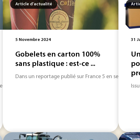
Article d'actualité
Arti
5 Novembre 2024
31 J
Gobelets en carton 100%
Un
sans plastique : est-ce ...
po
pro
Dans un reportage publié sur France 5 en septembre de
ues années, la filière industrielle des papiers-cartons pourra
Issu