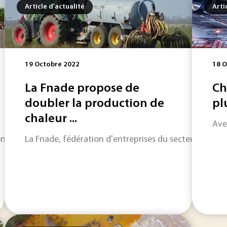
Article d'actualité
Arti
19 Octobre 2022
18 O
La Fnade propose de
Ch
doubler la production de
pl
chaleur ...
Ave
onomie circulaire de l’énergie, tel est le concept que tente 
La Fnade, fédération d'entreprises du secteur des dé