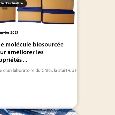
cle d'actualité
anvier 2023
e molécule biosourcée
ur améliorer les
priétés ...
rnier, le journaliste Hugo Clément mettait l’accent sur les 
it réduire ses émissions de 98% d’ici 2050. Le plan...
e d'un laboratoire du CNRS, la start-up FunCell a mis au poin