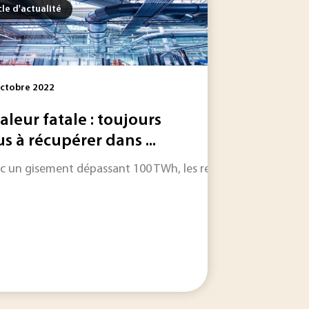
cle d'actualité
ctobre 2022
aleur fatale : toujours
us à récupérer dans ...
c un gisement dépassant 100 TWh, les rejets thermiques perdus
de déployer l’entreprise Qairos, qui attend désespérément...
chets, propose de doubler la capacité de production de chale