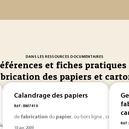
DANS LES RESSOURCES DOCUMENTAIRES
références et fiches pratiques 
brication des papiers et cart
Calandrage des papiers
Ge
fa
Réf : BM7410
ca
de
fabrication
du
papier
, ou hors ligne , comme u
Réf 
ion
du
carton
ondulé, 70 % proviennent de France. La produ
10 avr. 2009