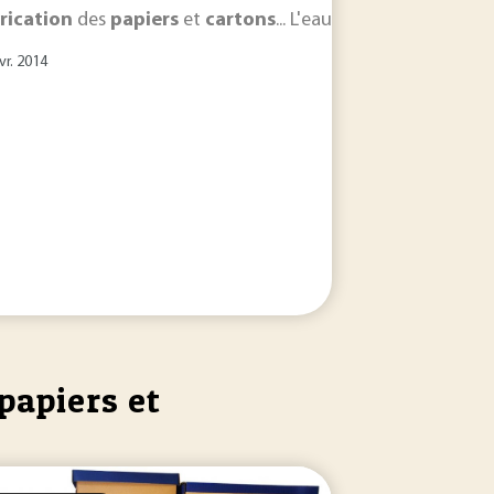
rication
des
papiers
et
cartons
... L'eau est un élément es
vr. 2014
papiers et