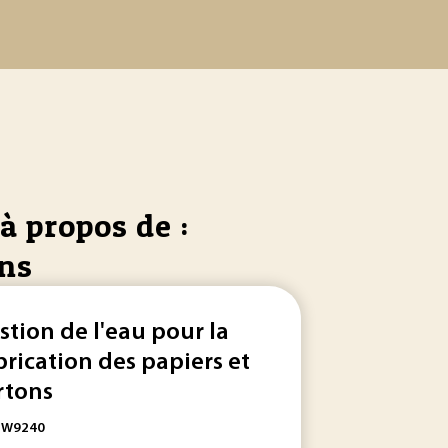
à propos de :
ons
stion de l'eau pour la
brication des papiers et
rtons
ne opération séparée, en marge de la machine à
papier
... d
: W9240
ction française... de
papiers
pour le
carton
ondulé utilise 