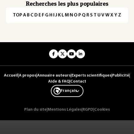
Recherches les plus populaires
TOP
·
A
·
B
·
C
·
D
·
E
·
F
·
G
·
H
·
I
·
J
·
K
·
L
·
M
·
N
·
O
·
P
·
Q
·
R
·
S
·
T
·
U
·
V
·
W
·
X
·
Y
·
Z
Accueil
|
A propos
|
Annuaire auteurs
|
Experts scientifiques
|
Publicité
|
Aide & FAQ
|
Contact
Français
Plan du site
|
Mentions Légales
|
RGPD
|
Cookies