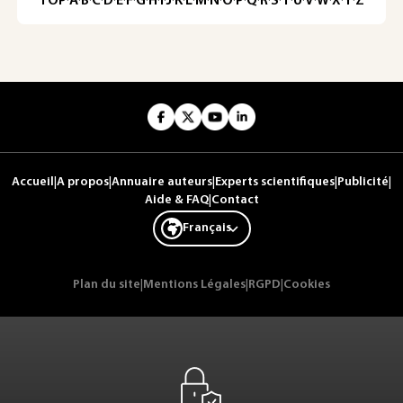
TOP
·
A
·
B
·
C
·
D
·
E
·
F
·
G
·
H
·
I
·
J
·
K
·
L
·
M
·
N
·
O
·
P
·
Q
·
R
·
S
·
T
·
U
·
V
·
W
·
X
·
Y
·
Z
Accueil
|
A propos
|
Annuaire auteurs
|
Experts scientifiques
|
Publicité
|
Aide & FAQ
|
Contact
Français
Plan du site
|
Mentions Légales
|
RGPD
|
Cookies