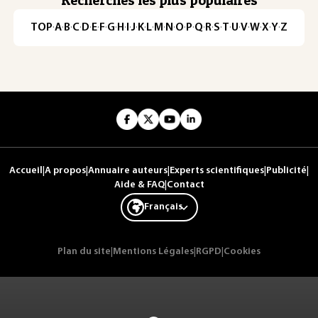
TOP
·
A
·
B
·
C
·
D
·
E
·
F
·
G
·
H
·
I
·
J
·
K
·
L
·
M
·
N
·
O
·
P
·
Q
·
R
·
S
·
T
·
U
·
V
·
W
·
X
·
Y
·
Z
Accueil
|
A propos
|
Annuaire auteurs
|
Experts scientifiques
|
Publicité
|
Aide & FAQ
|
Contact
Français
Plan du site
|
Mentions Légales
|
RGPD
|
Cookies