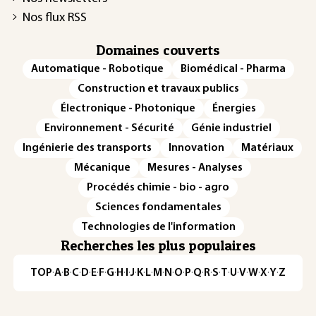
Nos flux RSS
Domaines couverts
Automatique - Robotique
Biomédical - Pharma
Construction et travaux publics
Électronique - Photonique
Énergies
Environnement - Sécurité
Génie industriel
Ingénierie des transports
Innovation
Matériaux
Mécanique
Mesures - Analyses
Procédés chimie - bio - agro
Sciences fondamentales
Technologies de l'information
Recherches les plus populaires
TOP
·
A
·
B
·
C
·
D
·
E
·
F
·
G
·
H
·
I
·
J
·
K
·
L
·
M
·
N
·
O
·
P
·
Q
·
R
·
S
·
T
·
U
·
V
·
W
·
X
·
Y
·
Z