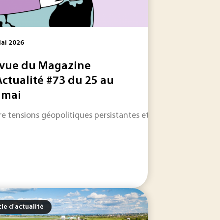
ai 2026
vue du Magazine
Actualité #73 du 25 au
 mai
des dépendances technologiques et énergétiques en pleine...
lience numérique commence à installer un nouveau langage d
re tensions géopolitiques persistantes et transformations ind
cle d'actualité