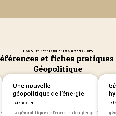
DANS LES RESSOURCES DOCUMENTAIRES
références et fiches pratiques 
Géopolitique
Une nouvelle
Gé
géopolitique de l’énergie
hy
Réf : BE8519
Réf 
t va avoir de fortes répercussions
La
géopolitique
de l’énergie a longtemps été et re
géopolitiques
. Elle sera 
géo