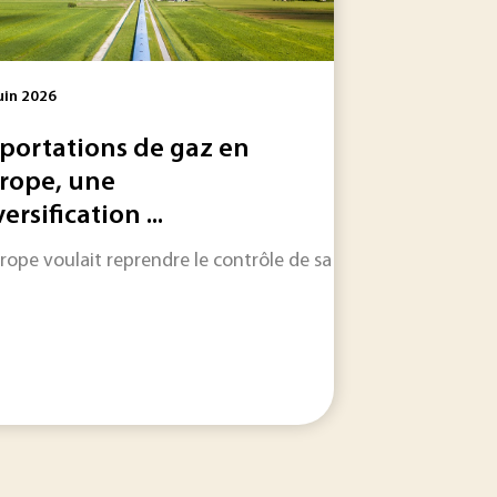
uin 2026
portations de gaz en
rope, une
ersification ...
 les informations qui feront l'actualité industrielle dans les
ère une industrie européenne en mutation.
urope voulait reprendre le contrôle de sa sécurité énergétiqu