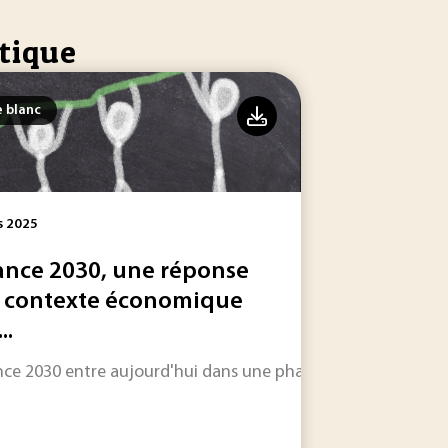
itique
e blanc
s 2025
ance 2030, une réponse
 contexte économique
..
esponsable.
une mobilité verte
nce 2030 entre aujourd'hui dans une phase cruciale.