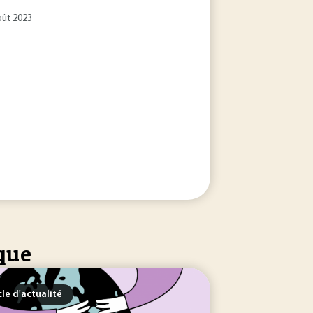
oût 2023
ique
cle d'actualité