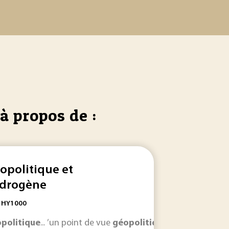
à propos de :
opolitique et
drogène
: HY1000
ste encore largement une
sans doute...
politique
... ’un point de vue
géopolitique
géopolitique
car toute l’économie en dépend. La
géopolitique
du pétrole... de Rus
, la dépendance