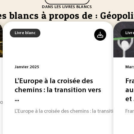
DANS LES LIVRES BLANCS
es blancs à propos de : Géopol
Livre blanc
Livr
Janvier 2025
Mar
L'Europe à la croisée des
Fr
chemins : la transition vers
au
...
et .
ulevés par l’IA et des pistes de solution pour une IA plus r
L'Europe à la croisée des chemins : la transition vers 
Fra