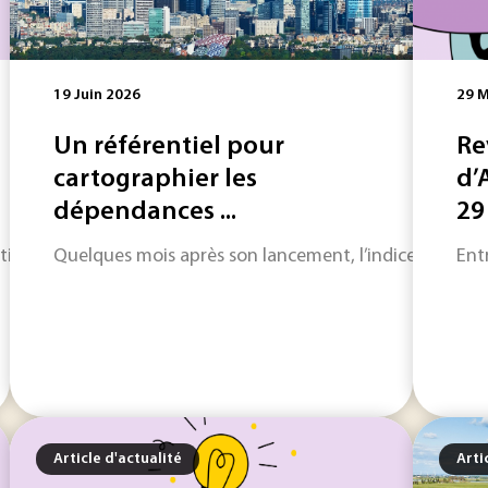
19 Juin 2026
29 M
Un référentiel pour
Re
cartographier les
d’
dépendances ...
29
on industrielle, l’actualité de la semaine met en lumière 
Quelques mois après son lancement, l’indice de rési
Ent
Article d'actualité
Arti