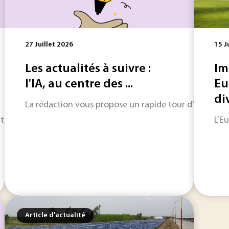
27 Juillet 2026
15 J
Les actualités à suivre :
Im
l'IA, au centre des ...
Eu
div
La rédaction vous propose un rapide tour d'horizon sur
 technologique et défis industriels, l’actualité met en lumi
L’E
Article d'actualité