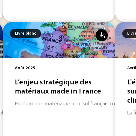
Livre blanc
Livr
Août 2025
Avri
L’enjeu stratégique des
L'
matériaux made in France
su
cl
Produire des matériaux sur le sol français constitue u
iels pour gagner en compétitivité.
La f