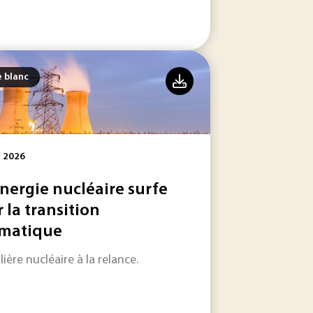
e blanc
l 2026
énergie nucléaire surfe
r la transition
imatique
n enjeu industriel et de souveraineté essentiel.
ilière nucléaire à la relance.