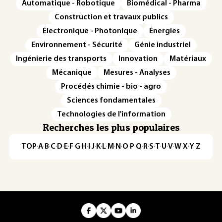
Automatique - Robotique
Biomédical - Pharma
Construction et travaux publics
Électronique - Photonique
Énergies
Environnement - Sécurité
Génie industriel
Ingénierie des transports
Innovation
Matériaux
Mécanique
Mesures - Analyses
Procédés chimie - bio - agro
Sciences fondamentales
Technologies de l'information
Recherches les plus populaires
TOP
·
A
·
B
·
C
·
D
·
E
·
F
·
G
·
H
·
I
·
J
·
K
·
L
·
M
·
N
·
O
·
P
·
Q
·
R
·
S
·
T
·
U
·
V
·
W
·
X
·
Y
·
Z