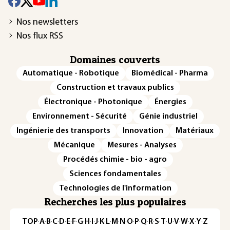
Nos newsletters
Nos flux RSS
Domaines couverts
Automatique - Robotique
Biomédical - Pharma
Construction et travaux publics
Électronique - Photonique
Énergies
Environnement - Sécurité
Génie industriel
Ingénierie des transports
Innovation
Matériaux
Mécanique
Mesures - Analyses
Procédés chimie - bio - agro
Sciences fondamentales
Technologies de l'information
Recherches les plus populaires
TOP
·
A
·
B
·
C
·
D
·
E
·
F
·
G
·
H
·
I
·
J
·
K
·
L
·
M
·
N
·
O
·
P
·
Q
·
R
·
S
·
T
·
U
·
V
·
W
·
X
·
Y
·
Z