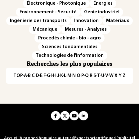
Électronique - Photonique
Énergies
Environnement - Sécurité
Génie industriel
Ingénierie des transports
Innovation
Matériaux
Mécanique
Mesures - Analyses
Procédés chimie - bio - agro
Sciences fondamentales
Technologies de l'information
Recherches les plus populaires
TOP
·
A
·
B
·
C
·
D
·
E
·
F
·
G
·
H
·
I
·
J
·
K
·
L
·
M
·
N
·
O
·
P
·
Q
·
R
·
S
·
T
·
U
·
V
·
W
·
X
·
Y
·
Z
Accueil
|
A propos
|
Annuaire auteurs
|
Experts scientifiques
|
Publicité
|