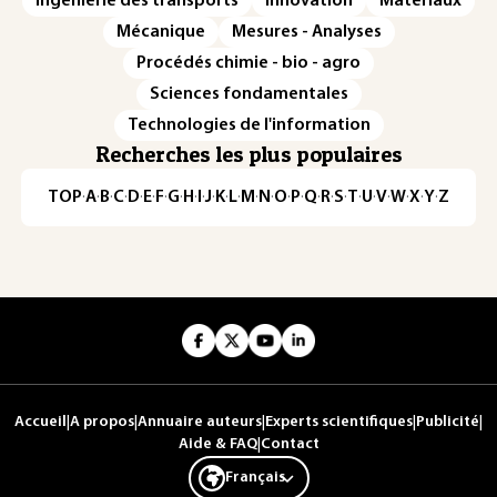
Ingénierie des transports
Innovation
Matériaux
Mécanique
Mesures - Analyses
Procédés chimie - bio - agro
Sciences fondamentales
Technologies de l'information
Recherches les plus populaires
TOP
·
A
·
B
·
C
·
D
·
E
·
F
·
G
·
H
·
I
·
J
·
K
·
L
·
M
·
N
·
O
·
P
·
Q
·
R
·
S
·
T
·
U
·
V
·
W
·
X
·
Y
·
Z
Accueil
|
A propos
|
Annuaire auteurs
|
Experts scientifiques
|
Publicité
|
Aide & FAQ
|
Contact
Français