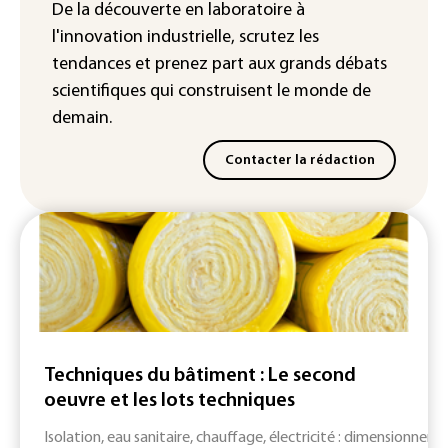
De la découverte en laboratoire à
chaleur dans les prochains jours en
l'innovation industrielle, scrutez les
France
tendances
et prenez part aux
grands débats
scientifiques
qui construisent le monde de
demain.
Contacter la rédaction
Techniques du bâtiment : Le second
oeuvre et les lots techniques
Isolation, eau sanitaire, chauffage, électricité : dimensionne