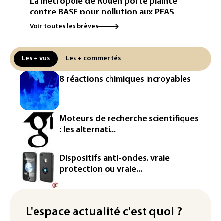
La métropole de Rouen porte plainte
contre BASF pour pollution aux PFAS
Voir toutes les brèves
Canicule: à l'arrêt depuis fin juillet, la
centrale de Golfech reconnectée au
réseau
Les + vus
Les + commentés
Véhicules de livraison autonomes: la
8 réactions chimiques incroyables
France ouvre la voie à leur
homologation
Iris³: Eutelsat investira 3,4 milliards
Moteurs de recherche scientifiques
d'euros dans la future constellation
: les alternati...
européenne
Le magazine VSD racheté par
Dispositifs anti-ondes, vraie
l'entrepreneur Vianney d'Alançon
protection ou vraie...
La production française de maïs
attendue au plus bas depuis 1980
L'espace actualité c'est quoi ?
"Retour en force" progressif de la