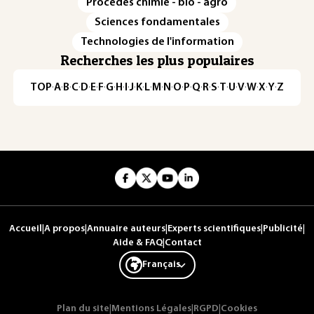
Procédés chimie - bio - agro
Sciences fondamentales
Technologies de l'information
Recherches les plus populaires
TOP
·
A
·
B
·
C
·
D
·
E
·
F
·
G
·
H
·
I
·
J
·
K
·
L
·
M
·
N
·
O
·
P
·
Q
·
R
·
S
·
T
·
U
·
V
·
W
·
X
·
Y
·
Z
Accueil
|
A propos
|
Annuaire auteurs
|
Experts scientifiques
|
Publicité
|
Aide & FAQ
|
Contact
Français
Plan du site
|
Mentions Légales
|
RGPD
|
Cookies