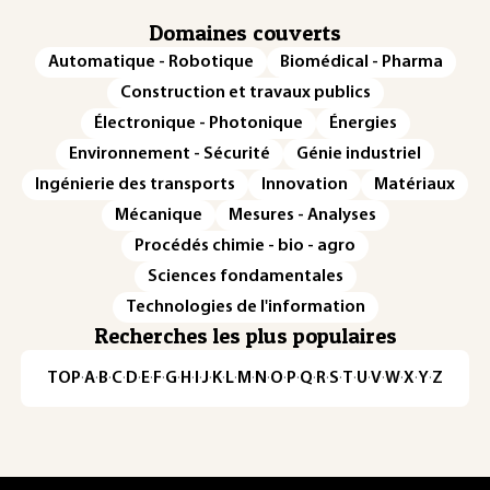
Domaines couverts
Automatique - Robotique
Biomédical - Pharma
Construction et travaux publics
Électronique - Photonique
Énergies
Environnement - Sécurité
Génie industriel
Ingénierie des transports
Innovation
Matériaux
Mécanique
Mesures - Analyses
Procédés chimie - bio - agro
Sciences fondamentales
Technologies de l'information
Recherches les plus populaires
TOP
·
A
·
B
·
C
·
D
·
E
·
F
·
G
·
H
·
I
·
J
·
K
·
L
·
M
·
N
·
O
·
P
·
Q
·
R
·
S
·
T
·
U
·
V
·
W
·
X
·
Y
·
Z