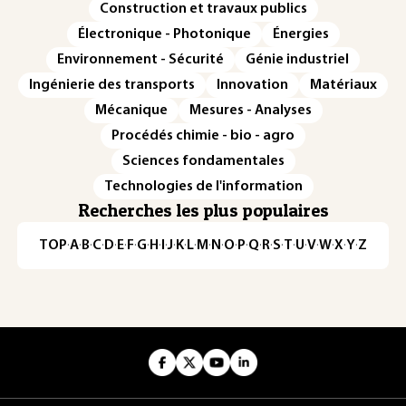
Construction et travaux publics
Électronique - Photonique
Énergies
Environnement - Sécurité
Génie industriel
Ingénierie des transports
Innovation
Matériaux
Mécanique
Mesures - Analyses
Procédés chimie - bio - agro
Sciences fondamentales
Technologies de l'information
Recherches les plus populaires
TOP
·
A
·
B
·
C
·
D
·
E
·
F
·
G
·
H
·
I
·
J
·
K
·
L
·
M
·
N
·
O
·
P
·
Q
·
R
·
S
·
T
·
U
·
V
·
W
·
X
·
Y
·
Z