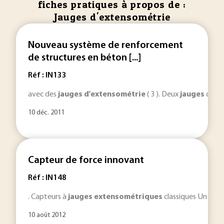
fiches pratiques à propos de :
Jauges d'extensométrie
Nouveau système de renforcement
de structures en béton [...]
Réf : IN133
avec des
jauges
d'extensométrie
( 3 ). Deux
jauges
de dé
10 déc. 2011
Capteur de force innovant
Réf : IN148
. Capteurs à
jauges
extensométriques
classiques Un cap
10 août 2012