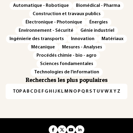
Automatique - Robotique
Biomédical - Pharma
Construction et travaux publics
Électronique - Photonique
Énergies
Environnement - Sécurité
Génie industriel
Ingénierie des transports
Innovation
Matériaux
Mécanique
Mesures - Analyses
Procédés chimie - bio - agro
Sciences fondamentales
Technologies de l'information
Recherches les plus populaires
TOP
·
A
·
B
·
C
·
D
·
E
·
F
·
G
·
H
·
I
·
J
·
K
·
L
·
M
·
N
·
O
·
P
·
Q
·
R
·
S
·
T
·
U
·
V
·
W
·
X
·
Y
·
Z