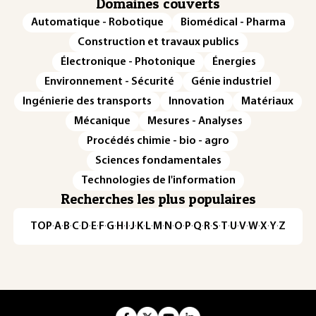
Domaines couverts
Automatique - Robotique
Biomédical - Pharma
Construction et travaux publics
Électronique - Photonique
Énergies
Environnement - Sécurité
Génie industriel
Ingénierie des transports
Innovation
Matériaux
Mécanique
Mesures - Analyses
Procédés chimie - bio - agro
Sciences fondamentales
Technologies de l'information
Recherches les plus populaires
TOP
·
A
·
B
·
C
·
D
·
E
·
F
·
G
·
H
·
I
·
J
·
K
·
L
·
M
·
N
·
O
·
P
·
Q
·
R
·
S
·
T
·
U
·
V
·
W
·
X
·
Y
·
Z