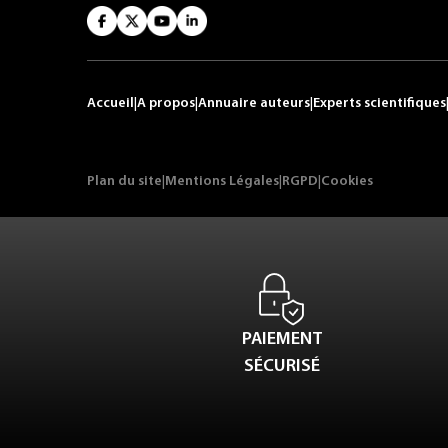
Accueil
|
A propos
|
Annuaire auteurs
|
Experts scientifiques
Plan du site
|
Mentions Légales
|
RGPD
|
Cookies
PAIEMENT
SÉCURISÉ