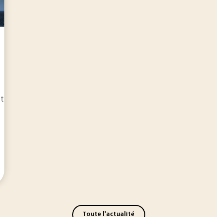
nt par les agences spatiales que par des opérateurs privés, un
Toute l'actualité