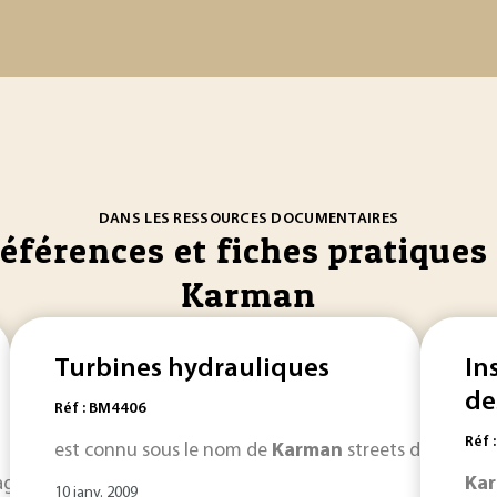
DANS LES RESSOURCES DOCUMENTAIRES
références et fiches pratiques 
Karman
Turbines hydrauliques
In
de
Réf : BM4406
Réf 
est connu sous le nom de
Karman
streets du nom d
e de Hinze)]. En utilisant la loi de Prandtl-Von
Kármán
...
Ka
K
10 janv. 2009