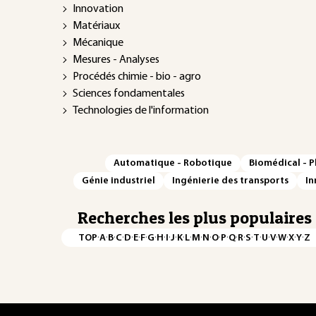
Innovation
Matériaux
Mécanique
Mesures - Analyses
Procédés chimie - bio - agro
Sciences fondamentales
Technologies de l'information
Automatique - Robotique
Biomédical - 
Génie industriel
Ingénierie des transports
In
Recherches les plus populaires
·
·
·
·
·
·
·
·
·
·
·
·
·
·
·
·
·
·
·
·
·
·
·
·
·
·
TOP
A
B
C
D
E
F
G
H
I
J
K
L
M
N
O
P
Q
R
S
T
U
V
W
X
Y
Z