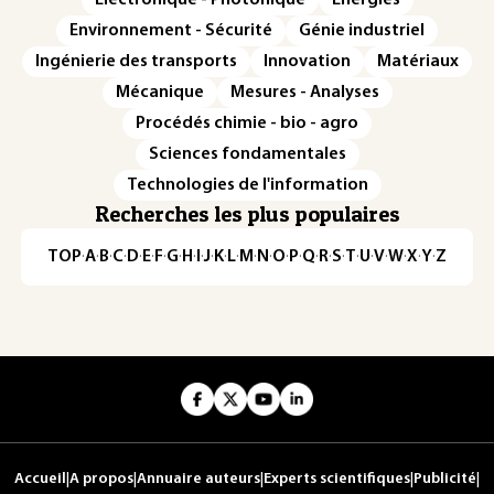
Environnement - Sécurité
Génie industriel
Ingénierie des transports
Innovation
Matériaux
Mécanique
Mesures - Analyses
Procédés chimie - bio - agro
Sciences fondamentales
Technologies de l'information
Recherches les plus populaires
TOP
·
A
·
B
·
C
·
D
·
E
·
F
·
G
·
H
·
I
·
J
·
K
·
L
·
M
·
N
·
O
·
P
·
Q
·
R
·
S
·
T
·
U
·
V
·
W
·
X
·
Y
·
Z
Accueil
|
A propos
|
Annuaire auteurs
|
Experts scientifiques
|
Publicité
|