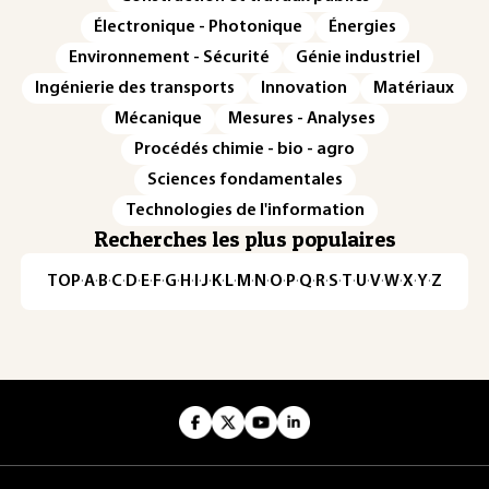
Électronique - Photonique
Énergies
Environnement - Sécurité
Génie industriel
Ingénierie des transports
Innovation
Matériaux
Mécanique
Mesures - Analyses
Procédés chimie - bio - agro
Sciences fondamentales
Technologies de l'information
Recherches les plus populaires
TOP
·
A
·
B
·
C
·
D
·
E
·
F
·
G
·
H
·
I
·
J
·
K
·
L
·
M
·
N
·
O
·
P
·
Q
·
R
·
S
·
T
·
U
·
V
·
W
·
X
·
Y
·
Z