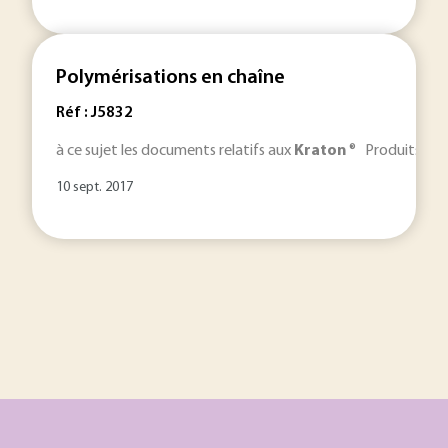
Polymérisations en chaîne
Réf : J5832
à ce sujet les documents relatifs aux
Kraton
® Produits
KR
10 sept. 2017