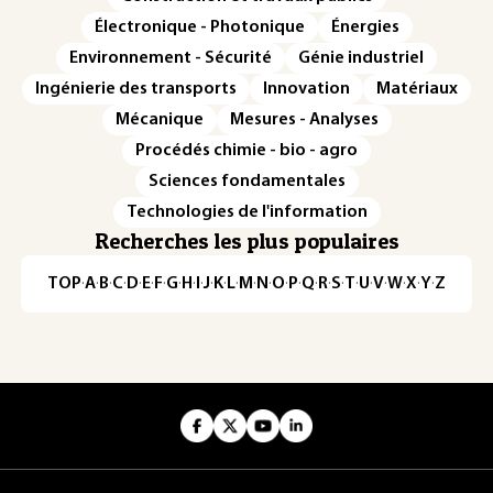
Électronique - Photonique
Énergies
Environnement - Sécurité
Génie industriel
Ingénierie des transports
Innovation
Matériaux
Mécanique
Mesures - Analyses
Procédés chimie - bio - agro
Sciences fondamentales
Technologies de l'information
Recherches les plus populaires
TOP
·
A
·
B
·
C
·
D
·
E
·
F
·
G
·
H
·
I
·
J
·
K
·
L
·
M
·
N
·
O
·
P
·
Q
·
R
·
S
·
T
·
U
·
V
·
W
·
X
·
Y
·
Z