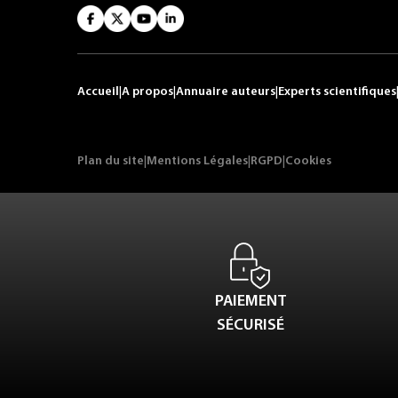
Accueil
|
A propos
|
Annuaire auteurs
|
Experts scientifiques
Plan du site
|
Mentions Légales
|
RGPD
|
Cookies
PAIEMENT
SÉCURISÉ