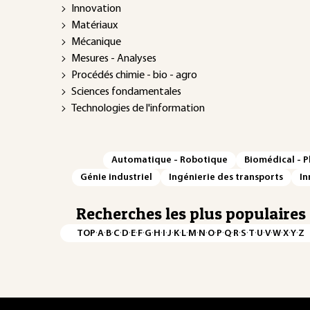
Innovation
Matériaux
Mécanique
Mesures - Analyses
Procédés chimie - bio - agro
Sciences fondamentales
Technologies de l'information
Automatique - Robotique
Biomédical - 
Génie industriel
Ingénierie des transports
In
Recherches les plus populaires
·
·
·
·
·
·
·
·
·
·
·
·
·
·
·
·
·
·
·
·
·
·
·
·
·
·
TOP
A
B
C
D
E
F
G
H
I
J
K
L
M
N
O
P
Q
R
S
T
U
V
W
X
Y
Z