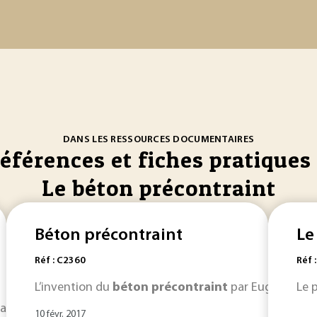
DANS LES RESSOURCES DOCUMENTAIRES
références et fiches pratiques 
Le béton précontraint
Béton précontraint
Le
Réf : C2360
Réf 
L’invention du
béton
précontraint
par Eugène Freys
Le 
age différé (après durcissement du
béton
dans les moules) e
10 févr. 2017