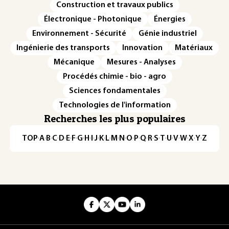
Construction et travaux publics
Électronique - Photonique
Énergies
Environnement - Sécurité
Génie industriel
Ingénierie des transports
Innovation
Matériaux
Mécanique
Mesures - Analyses
Procédés chimie - bio - agro
Sciences fondamentales
Technologies de l'information
Recherches les plus populaires
TOP
·
A
·
B
·
C
·
D
·
E
·
F
·
G
·
H
·
I
·
J
·
K
·
L
·
M
·
N
·
O
·
P
·
Q
·
R
·
S
·
T
·
U
·
V
·
W
·
X
·
Y
·
Z