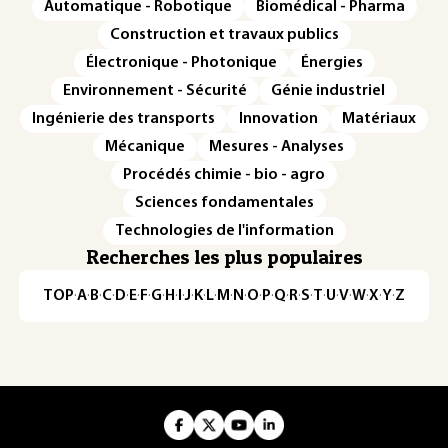
Automatique - Robotique
Biomédical - Pharma
Construction et travaux publics
Électronique - Photonique
Énergies
Environnement - Sécurité
Génie industriel
Ingénierie des transports
Innovation
Matériaux
Mécanique
Mesures - Analyses
Procédés chimie - bio - agro
Sciences fondamentales
Technologies de l'information
Recherches les plus populaires
TOP
·
A
·
B
·
C
·
D
·
E
·
F
·
G
·
H
·
I
·
J
·
K
·
L
·
M
·
N
·
O
·
P
·
Q
·
R
·
S
·
T
·
U
·
V
·
W
·
X
·
Y
·
Z