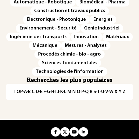
Automatique - Robotique
Biomédical - Pharma
Construction et travaux publics
Électronique - Photonique
Énergies
Environnement - Sécurité
Génie industriel
Ingénierie des transports
Innovation
Matériaux
Mécanique
Mesures - Analyses
Procédés chimie - bio - agro
Sciences fondamentales
Technologies de l'information
Recherches les plus populaires
TOP
·
A
·
B
·
C
·
D
·
E
·
F
·
G
·
H
·
I
·
J
·
K
·
L
·
M
·
N
·
O
·
P
·
Q
·
R
·
S
·
T
·
U
·
V
·
W
·
X
·
Y
·
Z