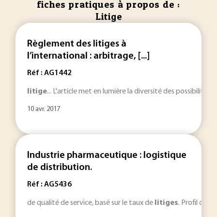
fiches pratiques à propos de :
Litige
Règlement des litiges à
l’international : arbitrage, [...]
Réf : AG1442
litige
... L'article met en lumière la diversité des possibilités 
10 avr. 2017
Industrie pharmaceutique : logistique
de distribution.
Réf : AG5436
de qualité de service, basé sur le taux de
litiges
. Profil du 