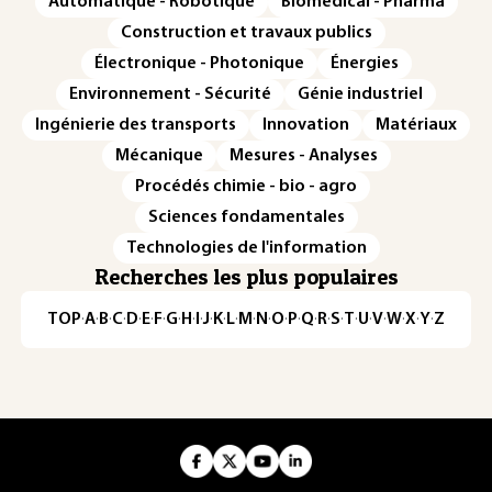
Automatique - Robotique
Biomédical - Pharma
Construction et travaux publics
Électronique - Photonique
Énergies
Environnement - Sécurité
Génie industriel
Ingénierie des transports
Innovation
Matériaux
Mécanique
Mesures - Analyses
Procédés chimie - bio - agro
Sciences fondamentales
Technologies de l'information
Recherches les plus populaires
TOP
·
A
·
B
·
C
·
D
·
E
·
F
·
G
·
H
·
I
·
J
·
K
·
L
·
M
·
N
·
O
·
P
·
Q
·
R
·
S
·
T
·
U
·
V
·
W
·
X
·
Y
·
Z