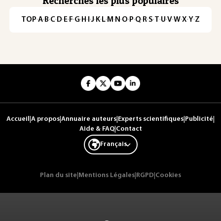
Recherches les plus populaires
TOP
·
A
·
B
·
C
·
D
·
E
·
F
·
G
·
H
·
I
·
J
·
K
·
L
·
M
·
N
·
O
·
P
·
Q
·
R
·
S
·
T
·
U
·
V
·
W
·
X
·
Y
·
Z
Accueil
|
A propos
|
Annuaire auteurs
|
Experts scientifiques
|
Publicité
|
Aide & FAQ
|
Contact
Français
Plan du site
|
Mentions Légales
|
RGPD
|
Cookies