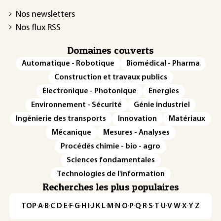
Nos newsletters
Nos flux RSS
Domaines couverts
Automatique - Robotique
Biomédical - Pharma
Construction et travaux publics
Électronique - Photonique
Énergies
Environnement - Sécurité
Génie industriel
Ingénierie des transports
Innovation
Matériaux
Mécanique
Mesures - Analyses
Procédés chimie - bio - agro
Sciences fondamentales
Technologies de l'information
Recherches les plus populaires
TOP
·
A
·
B
·
C
·
D
·
E
·
F
·
G
·
H
·
I
·
J
·
K
·
L
·
M
·
N
·
O
·
P
·
Q
·
R
·
S
·
T
·
U
·
V
·
W
·
X
·
Y
·
Z