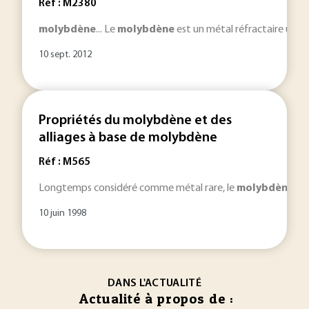
Réf : M2380
molybdène
... Le
molybdène
est un métal réfractaire utilis
10 sept. 2012
Propriétés du molybdène et des
alliages à base de molybdène
Réf : M565
Longtemps considéré comme métal rare, le
molybdène
n’a
10 juin 1998
DANS L'ACTUALITÉ
Actualité à propos de :