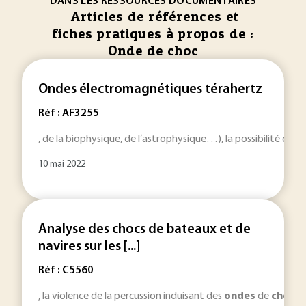
DANS LES RESSOURCES DOCUMENTAIRES
Articles de références et
fiches pratiques à propos de :
Onde de choc
Ondes électromagnétiques térahertz
Réf : AF3255
, de la biophysique, de l’astrophysique…), la possibilité de 
10 mai 2022
Analyse des chocs de bateaux et de
navires sur les [...]
Réf : C5560
, la violence de la percussion induisant des
ondes
de
choc
et