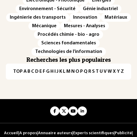
Électronique - Photonique
Énergies
Environnement - Sécurité
Génie industriel
Ingénierie des transports
Innovation
Matériaux
Mécanique
Mesures - Analyses
Procédés chimie - bio - agro
Sciences fondamentales
Technologies de l'information
Recherches les plus populaires
TOP
·
A
·
B
·
C
·
D
·
E
·
F
·
G
·
H
·
I
·
J
·
K
·
L
·
M
·
N
·
O
·
P
·
Q
·
R
·
S
·
T
·
U
·
V
·
W
·
X
·
Y
·
Z
Accueil
|
A propos
|
Annuaire auteurs
|
Experts scientifiques
|
Publicité
|