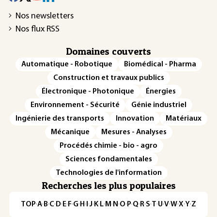
Nos newsletters
Nos flux RSS
Domaines couverts
Automatique - Robotique
Biomédical - Pharma
Construction et travaux publics
Électronique - Photonique
Énergies
Environnement - Sécurité
Génie industriel
Ingénierie des transports
Innovation
Matériaux
Mécanique
Mesures - Analyses
Procédés chimie - bio - agro
Sciences fondamentales
Technologies de l'information
Recherches les plus populaires
TOP
·
A
·
B
·
C
·
D
·
E
·
F
·
G
·
H
·
I
·
J
·
K
·
L
·
M
·
N
·
O
·
P
·
Q
·
R
·
S
·
T
·
U
·
V
·
W
·
X
·
Y
·
Z