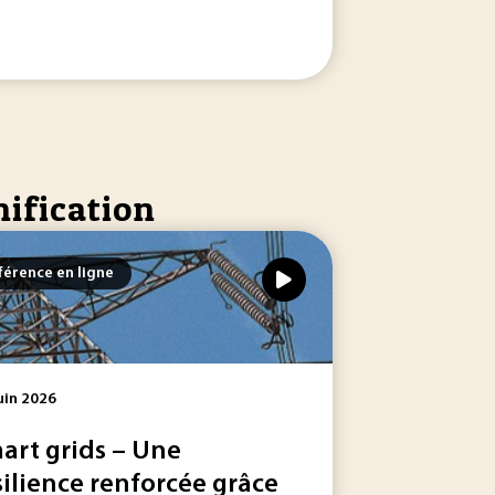
nification
érence en ligne
uin 2026
art grids – Une
silience renforcée grâce