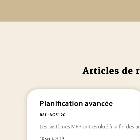
Articles de 
Planification avancée
Réf : AG5120
Les systèmes MRP ont évolué à la fin des a
10 sept. 2019