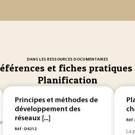
DANS LES RESSOURCES DOCUMENTAIRES
références et fiches pratiques 
Planification
Principes et méthodes de
Pl
développement des
ch
réseaux [...]
Réf 
nnées 1990 vers des modules « Advanced Planning Systems » ( 
Réf : D4212
La 