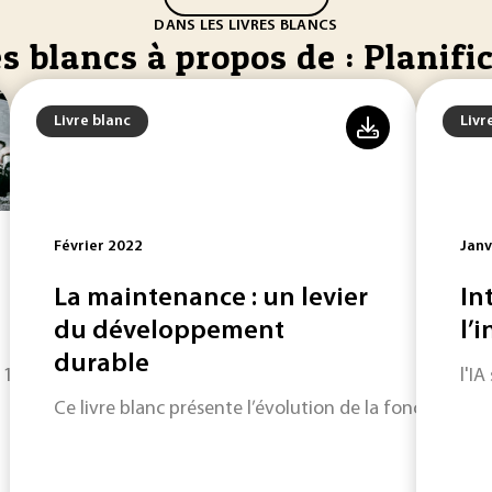
DANS LES LIVRES BLANCS
s blancs à propos de : Planifi
Livre blanc
Livr
Février 2022
Janv
La maintenance : un levier
In
du développement
l’i
durable
 11 Neil Armstrong est le premier homme à poser son pied su
l'I
Ce livre blanc présente l’évolution de la fonction m