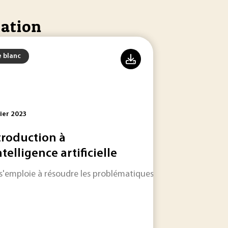
cation
e blanc
ier 2023
troduction à
ntelligence artificielle
r la Lune.
A s'emploie à résoudre les problématiques qui relèvent de dive
aintenance placée comme un moteur de l’entreprise du futur