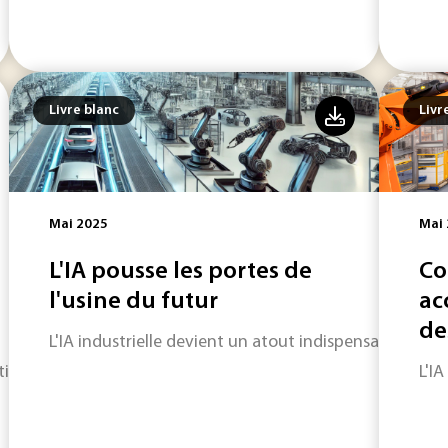
Livre blanc
Livr
Mai 2025
Mai
L'IA pousse les portes de
Co
l'usine du futur
ac
de
L'IA industrielle devient un atout indispensable pour
ition vers une mobilité verte
L'IA