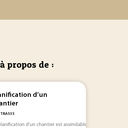
à propos de :
anification d’un
antier
: TBA535
APS ). Cet article décrit dans une première partie comment c
planification d’un chantier est assimilable à la gestion d’un 