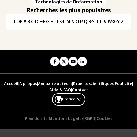
Technologies de l'information
Recherches les plus populaires
TOP
·
A
·
B
·
C
·
D
·
E
·
F
·
G
·
H
·
I
·
J
·
K
·
L
·
M
·
N
·
O
·
P
·
Q
·
R
·
S
·
T
·
U
·
V
·
W
·
X
·
Y
·
Z
Accueil
|
A propos
|
Annuaire auteurs
|
Experts scientifiques
|
Publicité
|
Aide & FAQ
|
Contact
Français
Plan du site
|
Mentions Légales
|
RGPD
|
Cookies